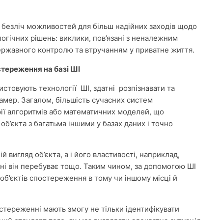
безліч можливостей для більш надійних заходів щодо
логічних рішень: виклики, пов’язані з неналежним
ржавного контролю та втручанням у приватне життя.
тереження на базі ШІ
стовують технології ШІ, здатні розпізнавати та
камер. Загалом, більшість сучасних систем
рії алгоритмів або математичних моделей, що
’єкта з багатьма іншими у базах даних і точно
 вигляд об’єкта, а і його властивості, наприклад,
ні він перебуває тощо. Таким чином, за допомогою ШІ
’єктів спостереження в тому чи іншому місці й
остереженні мають змогу не тільки ідентифікувати