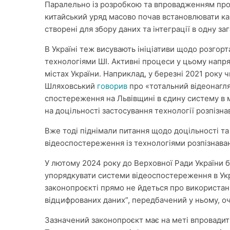
Паралельно із розробкою та впровадженням про
китайський уряд масово почав встановлювати к
створені для збору даних та інтеграції в одну з
В Україні теж висувають ініціативи щодо розгор
технологіями ШІ. Активні процеси у цьому напря
містах України. Наприклад, у березні 2021 року 
Шляховський
говорив
про «тотальний відеонагля
спостереження на Львівщині в єдину систему в
на доцільності застосування технології розпізн
Вже тоді піднімали питання щодо доцільності т
відеоспостереження із технологіями розпізнав
У лютому 2024 року до Верховної Ради України 
упорядкувати системи відеоспостереження в Укр
законопроєкті прямо не йдеться про використанн
відцифрованих даних”, передбачений у ньому, о
Зазначений законопроєкт має на меті впровадит