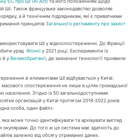
ну ЄС про ШІ (AI Act)
та його положенням щодо
й ШІ. Також французьке законодавство дозволяє
орядку, а й технічним підрядникам, які є приватними
отримання принципів
Загального регламенту про захист
використовувати ШІ у відеоспостереженні. До Франції
робити уряд
Японії
у 2021 році. Експерименти із
ж й у
Великобританії
, де зазначені технології проявили
реження зі елементами ШІ відбувається у Китаї.
 масового спостереження не лише в цілях громадської
лю населення. Згідно із 50 загальнодоступними
есятки організацій у Китаї протягом 2018-2022 років
одна особа, один файл».
 яка може точно ідентифікувати та архівувати вигляд
и окулярами. До того ж ця система має здатність до
файлів залежно від обсягу отриманих даних.