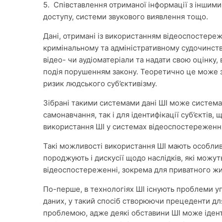
5. Співставлення отриманої інформації з іншим
доступу, системи звукового виявлення тощо.
Дані, отримані із використанням відеоспостереж
кримінальному та адміністративному судочинств
відео- чи аудіоматеріали та надати свою оцінку,
подія порушенням закону. Теоретично це може 
ризик людського суб’єктивізму.
Зібрані такими системами дані ШІ може системат
самонавчання, так і для ідентифікації суб’єктів
використання ШІ у системах відеоспостереження
Такі можливості використання ШІ мають особливі
породжують і дискусії щодо наслідків, які можут
відеоспостереженні, зокрема для приватного ж
По-перше, в технологіях ШІ існують проблеми 
даних, у такий спосіб створюючи прецеденти дл
проблемою, адже деякі обставини ШІ може іденти