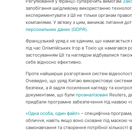
Регулювання у Франції суперечить вимогам
Зако
запобігання шкідливому використанню технологі
експериментувати з ШІ не тільки органам правоп
компаніями. У звʼязку з цим, виникає питання д
персональних даних (GDPR)
.
Французький уряд є не єдиним, що намагається 
під час Олімпійських Ігор в Токіо це намагався 
застосуванням ШІ та наглядом відбувалися тако
себе відносно ефективно.
Проте найширше розгортання систем відеоспосте
Очевидно, що уряд Китаю використовує системи
безпеки, а й задля посилення нагляду та контро
документами, що були
проаналізовані
Reuters, д
придбали програмне забезпечення під назвою «
«Одна особа, один файл»
– специфічна програма,
обличчя, навіть якщо воно сховане під маскою ч
самонавчання та створення потрібної кількості 