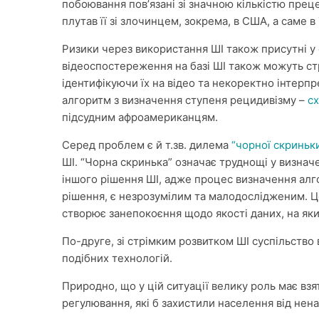
побоювання повʼязані зі значною кількістю прец
плутав її зі злочинцем, зокрема, в США, а саме в
Ризики через використання ШІ також присутні у
відеоспостереження на базі ШІ також можуть ст
ідентифікуючи їх на відео та некоректно інтерп
алгоритм з визначення ступеня рецидивізму –
с
підсудним афроамериканцям.
Серед проблем є й т.зв. дилема
“чорної скриньк
ШІ. “Чорна скринька” означає труднощі у визнач
іншого рішення ШІ, адже процес визначення алго
рішення, є незрозумілим та малодослідженим. Це
створює занепокоєння щодо якості даних, на яки
По-друге, зі стрімким розвитком ШІ суспільство
подібних технологій.
Природно, що у цій ситуації велику роль має вз
регулювання, які б захистили населення від не