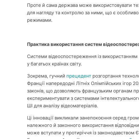
Проте й сама держава може використовувати техн
для нагляду та контролю за ними, що є особлив
режимами.
Практика використання систем відеоспостережен
Системи відеоспостереження із використанням 
у багатьох країнах світу.
Зокрема, гучний
прецедент
розгортання техноло
Франції напередодні Літніх Олімпійських ігор 2
законів, що дозволяють французьким органам пр
експериментувати з системами інтелектуальног
ШІ для аналізу відеоматеріалів.
Ці інновації викликали занепокоєння серед гром
належного й законного використання відповідн
може вступати у протиріччя із законодавством Є