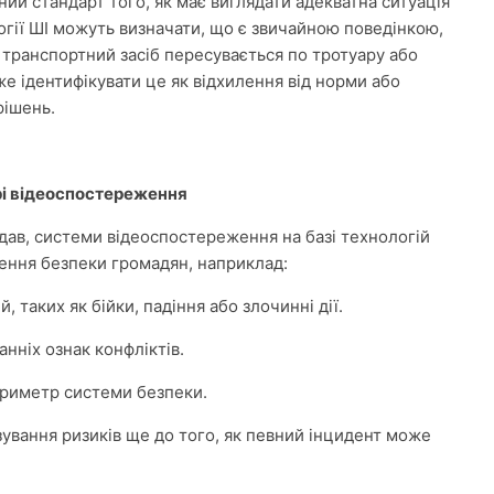
ний стандарт того, як має виглядати адекватна ситуація
огії ШІ можуть визначати, що є звичайною поведінкою,
 транспортний засіб пересувається по тротуару або
е ідентифікувати це як відхилення від норми або
рішень.
рі відеоспостереження
дав, системи відеоспостереження на базі технологій
ення безпеки громадян, наприклад:
 таких як бійки, падіння або злочинні дії.
нніх ознак конфліктів.
ериметр системи безпеки.
ування ризиків ще до того, як певний інцидент може