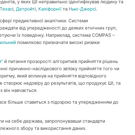
едентів, у яких ШІ неправильно ідентифікував людину та
Техас
і,
Детройт
і,
Каліфорнії
та
Нью-Джерсі
.
 сфері предиктивної аналітики. Системи
раждати від упередженості до деяких етнічних груп,
ретуючи їх поведінку. Наприклад, система COMPAS –
хильний
помилково призначати високі ризики
и”
й питання прозорості алгоритмів прийняття рішень
енні причинно-наслідкового зв’язку прийняття того чи
ритму, який вплинув на прийняття відповідного
 створює недовіру до результатів, що продукує ШІ, та
х він навчається.
 все більше ставиться з підозрою та упередженням до
яти на себе держава, запропонувавши стандарти
належного збору та використання даних.