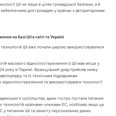
ології ШІ не лише в цілях громадської безпеки, а й
о небезпечним для громадян у країнах з авторитарними
ня на базі ШІ в світі та Україні
технологій ШІ вже почали широко використовуватися
гій масового відеоспостереження із ШІ мав місце у
024 року в Парижі. Французький уряд прийняв низку
авопорядку та їх технічним підрядникам
о відеоспостереження та використовувати технології
адянського суспільства, адже гостро постали питання
их технологій країнами-членами ЄС, особливо якщо це
С у питаннях ШІ та захисту персональних даних.