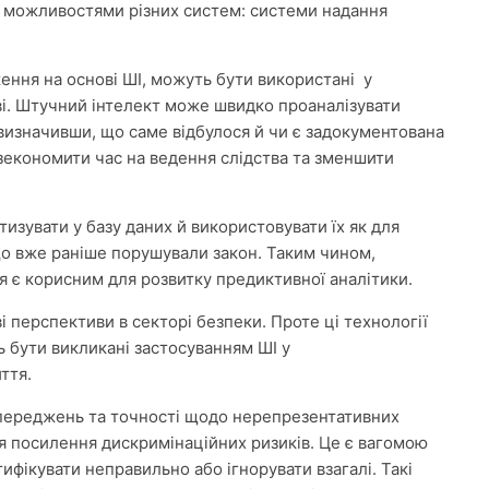
и можливостями різних систем: системи надання
ення на основі ШІ, можуть бути використані у
і. Штучний інтелект може швидко проаналізувати
 визначивши, що саме відбулося й чи є задокументована
зекономити час на ведення слідства та зменшити
изувати у базу даних й використовувати їх як для
, що вже раніше порушували закон. Таким чином,
 є корисним для розвитку предиктивної аналітики.
 перспективи в секторі безпеки. Проте ці технології
ь бути викликані застосуванням ШІ у
иття.
упереджень та точності щодо нерепрезентативних
я посилення дискримінаційних ризиків. Це є вагомою
фікувати неправильно або ігнорувати взагалі. Такі