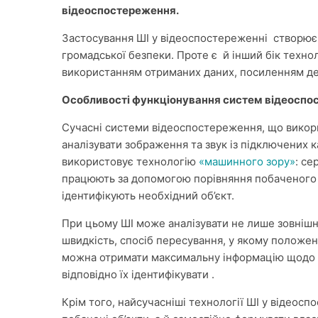
відеоспостереження.
Застосування ШІ у відеоспостереженні створює 
громадської безпеки. Проте є й інший бік техно
використанням отриманих даних, посиленням де
Особливості функціонування систем відеоспос
Сучасні системи відеоспостереження, що викори
аналізувати зображення та звук із підключених 
використовує технологію
«машинного зору»
: се
працюють за допомогою порівняння побаченого об
ідентифікують необхідний об’єкт.
При цьому ШІ може аналізувати не лише зовнішній
швидкість, спосіб пересування, у якому положен
можна отримати максимальну інформацію щодо об
відповідно їх ідентифікувати .
Крім того, найсучасніші технології ШІ у відеосп