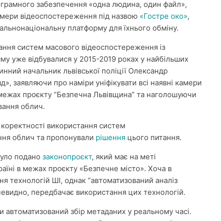
грамного забезпечення «одна людина, один файл»,
амери відеоспостереження під назвою
«Гостре око»
,
агальнонаціональну платформу для їхнього обміну.
тання систем масового відеоспостереження із
му уже відбувалися у 2015-2019 роках у найбільших
чинний начальник львівської поліції Олександр
д», заявляючи про наміри уніфікувати всі наявні камери
 межах проєкту “Безпечна Львівщина” та наголошуючи
авання облич.
а коректності використання систем
ання облич та пропонували
рішення
цього питання.
було подано
законопроєкт
, який має на меті
аїні в межах проєкту «Безпечне місто». Хоча в
я технологій ШІ, однак “автоматизований аналіз
чевидно, передбачає використання цих технологій.
и автоматизований збір метаданих у реальному часі.