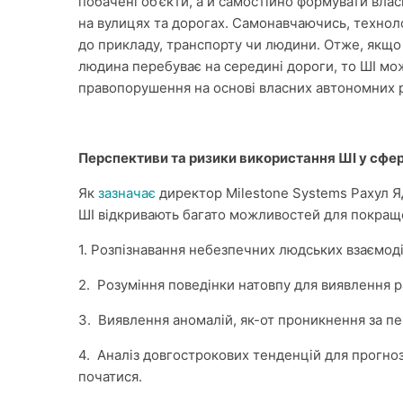
побачені об’єкти, а й самостійно формувати влас
на вулицях та дорогах. Самонавчаючись, технол
до прикладу, транспорту чи людини. Отже, якщо
людина перебуває на середині дороги, то ШІ мож
правопорушення на основі власних автономних 
Перспективи та ризики використання ШІ у сфе
Як
зазначає
директор Milestone Systems Рахул Я
ШІ відкривають багато можливостей для покращ
1. Розпізнавання небезпечних людських взаємодій,
2. Розуміння поведінки натовпу для виявлення ра
3. Виявлення аномалій, як-от проникнення за п
4. Аналіз довгострокових тенденцій для прогноз
початися.